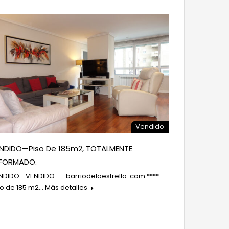
Vendido
NDIDO—Piso De 185m2, TOTALMENTE
FORMADO.
NDIDO– VENDIDO —-barriodelaestrella. com ****
so de 185 m2…
Más detalles