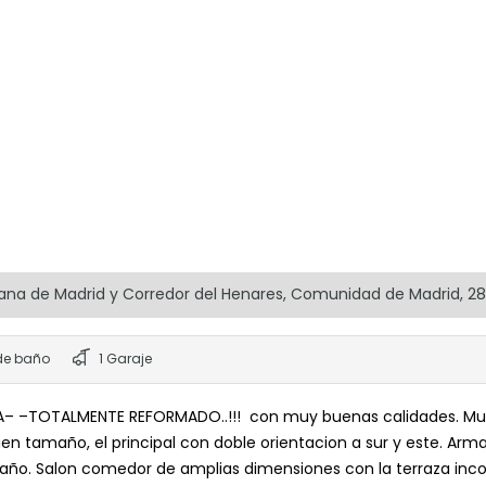
politana de Madrid y Corredor del Henares, Comunidad de Madrid, 2
de baño
1 Garaje
A– –TOTALMENTE REFORMADO..!!! con muy buenas calidades. Muy l
uen tamaño, el principal con doble orientacion a sur y este. Ar
 baño. Salon comedor de amplias dimensiones con la terraza inco