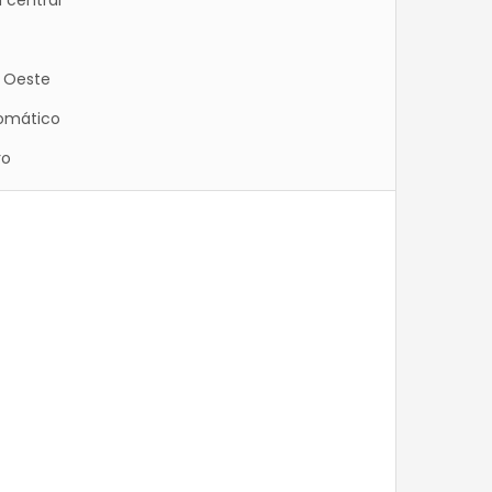
n Oeste
tomático
ro