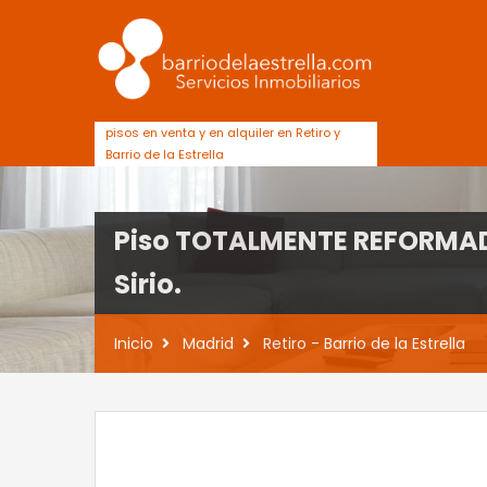
pisos en venta y en alquiler en Retiro y
Barrio de la Estrella
Piso TOTALMENTE REFORMADO 
Sirio.
Inicio
Madrid
Retiro - Barrio de la Estrella